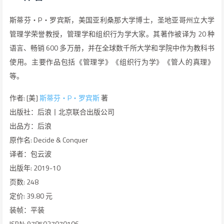
斯蒂芬・P・罗宾斯，美国亚利桑那大学博士，圣地亚哥州立大学
管理学荣誉教授，管理学和组织行为学大家。其著作被译为 20 种
语言、畅销 600 多万册，并在全球数千所大学和学院中作为教科书
使用。主要作品包括《管理学》《组织行为学》《管人的真理》
等。
作者: [美]
斯蒂芬・P・罗宾斯
著
出版社：后浪丨北京联合出版公司
出品方：后浪
原作名: Decide & Conquer
译者：包云波
出版年: 2019-10
页数: 248
定价: 39.80 元
装帧：平装
ISBN: 9785027070106