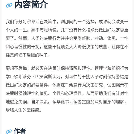
内容简介
我们每分每秒都活在决策中，刹那间的一个选择，或许就会改变一
个人的一生。毫不夸张地说，几乎没有什么技能比做出好决定更重
要了。然而，人类的决策行为往往会受到经验、冲动、偏见、个性
和心理惯性的干扰，这些干扰项会大大降低决策的质量，让你在不
经意间埋下后悔的种子。
要想不后悔，就必须在决策时保持清醒和理性。管理学和组织行为
学巨擘斯蒂芬・P. 罗宾斯认为，对理性的干扰因子时刻保持警惕是
做出好决定的必要条件。他提炼千余篇行为决策研究，试图揭示在
决策时侵蚀理性的偏见、个性和心理惯性，从而帮助我们有针对性
地避免失误，自如决策。读毕此书，读者定能加深对自身的理解，
增强人生的掌控感。
作者