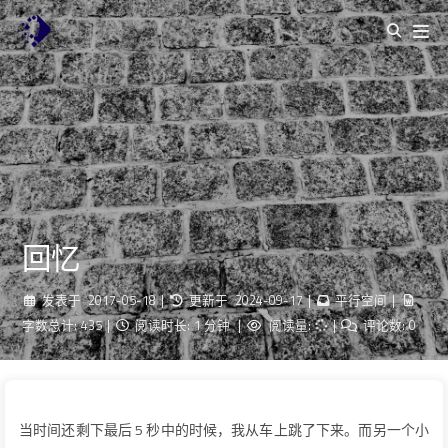
回忆
发表于
2017-05-18
|
更新于
2024-09-17
|
平行空间
|
字数总计:
435
|
阅读时长:
1 分钟
|
阅读量:
|
评论数:
0
当时间还剩下最后 5 秒中的时候，我从车上跳了下来。而另一个小